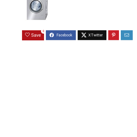
0
Save