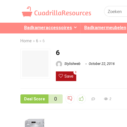
Search
for:
Badkameraccessoires
Badkamermeubelen
Home
»
6
»
6
6
Stylishweb
October 22, 2016
0
Save
0
Deal Score
2