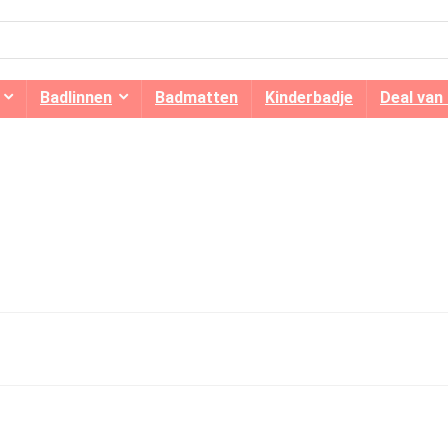
Badlinnen
Badmatten
Kinderbadje
Deal van