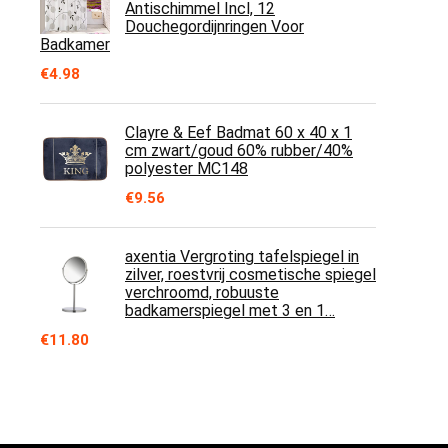
Antischimmel Incl, 12
Douchegordijnringen Voor
Badkamer
€
4.98
Clayre & Eef Badmat 60 x 40 x 1
cm zwart/goud 60% rubber/40%
polyester MC148
€
9.56
axentia Vergroting tafelspiegel in
zilver, roestvrij cosmetische spiegel
verchroomd, robuuste
badkamerspiegel met 3 en 1…
€
11.80