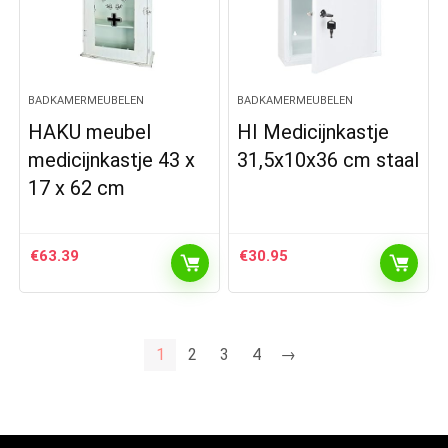
BADKAMERMEUBELEN
BADKAMERMEUBELEN
HAKU meubel
HI Medicijnkastje
medicijnkastje 43 x
31,5x10x36 cm staal
17 x 62 cm
€
63.39
€
30.95
1
2
3
4
→