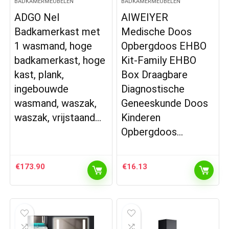
BADKAMERMEUBELEN
BADKAMERMEUBELEN
ADGO Nel
AIWEIYER
Badkamerkast met
Medische Doos
1 wasmand, hoge
Opbergdoos EHBO
badkamerkast, hoge
Kit-Family EHBO
kast, plank,
Box Draagbare
ingebouwde
Diagnostische
wasmand, waszak,
Geneeskunde Doos
waszak, vrijstaand…
Kinderen
Opbergdoos…
€
173.90
€
16.13