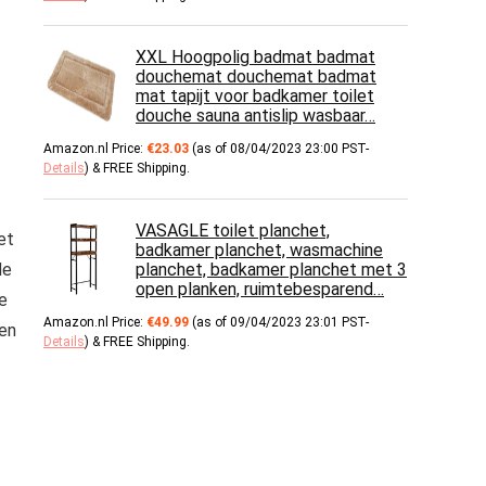
XXL Hoogpolig badmat badmat
douchemat douchemat badmat
mat tapijt voor badkamer toilet
douche sauna antislip wasbaar…
Amazon.nl Price:
€
23.03
(as of 08/04/2023 23:00 PST-
Details
)
&
FREE Shipping
.
VASAGLE toilet planchet,
et
badkamer planchet, wasmachine
de
planchet, badkamer planchet met 3
open planken, ruimtebesparend…
e
Amazon.nl Price:
€
49.99
(as of 09/04/2023 23:01 PST-
en
Details
)
&
FREE Shipping
.