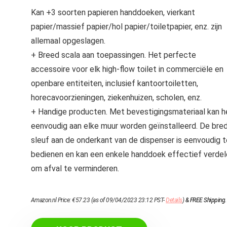
Kan +3 soorten papieren handdoeken, vierkant
papier/massief papier/hol papier/toiletpapier, enz. zijn
allemaal opgeslagen.
+ Breed scala aan toepassingen. Het perfecte
accessoire voor elk high-flow toilet in commerciële en
openbare entiteiten, inclusief kantoortoiletten,
horecavoorzieningen, ziekenhuizen, scholen, enz.
+ Handige producten. Met bevestigingsmateriaal kan h
eenvoudig aan elke muur worden geïnstalleerd. De bre
sleuf aan de onderkant van de dispenser is eenvoudig t
bedienen en kan een enkele handdoek effectief verdel
om afval te verminderen.
Amazon.nl Price:
€
57.23
(as of 09/04/2023 23:12 PST-
Details
)
&
FREE Shipping
.