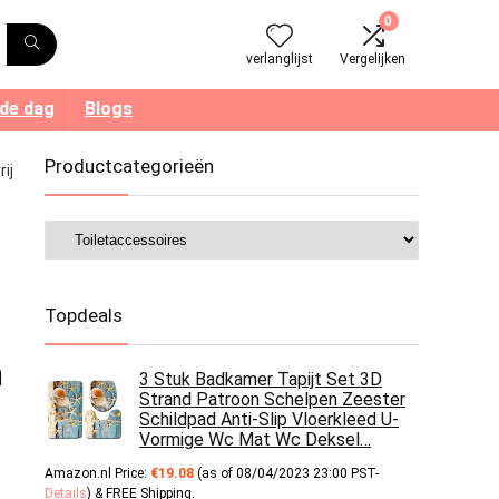
0
verlanglijst
Vergelijken
 de dag
Blogs
Productcategorieën
ij
Topdeals
n
3 Stuk Badkamer Tapijt Set 3D
Strand Patroon Schelpen Zeester
Schildpad Anti-Slip Vloerkleed U-
Vormige Wc Mat Wc Deksel…
Amazon.nl Price:
€
19.08
(as of 08/04/2023 23:00 PST-
Details
)
&
FREE Shipping
.