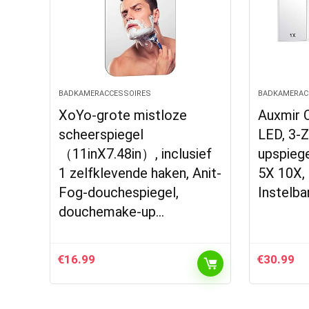
BADKAMERACCESSOIRES
BADKAMERAC
XoYo-grote mistloze
Auxmir 
scheerspiegel
LED, 3-Z
（11inX7.48in）, inclusief
upspiege
1 zelfklevende haken, Anit-
5X 10X,
Fog-douchespiegel,
Instelba
douchemake-up…
€
16.99
€
30.99