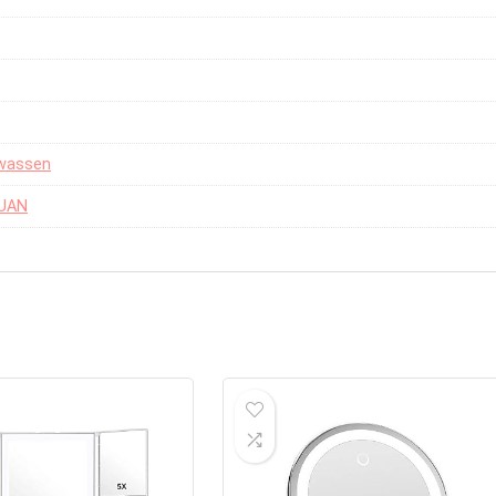
lwassen
HUAN