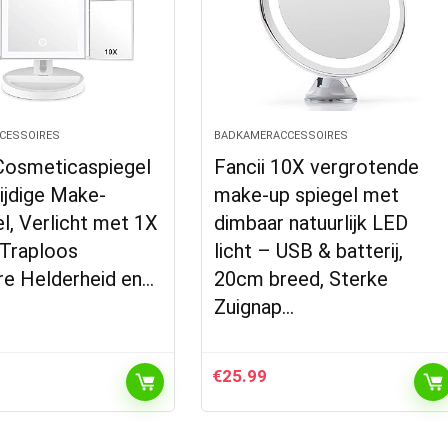
CESSOIRES
BADKAMERACCESSOIRES
Cosmeticaspiegel
Fancii 10X vergrotende
ijdige Make-
make-up spiegel met
l, Verlicht met 1X
dimbaar natuurlijk LED
 Traploos
licht – USB & batterij,
re Helderheid en…
20cm breed, Sterke
Zuignap…
€
25.99