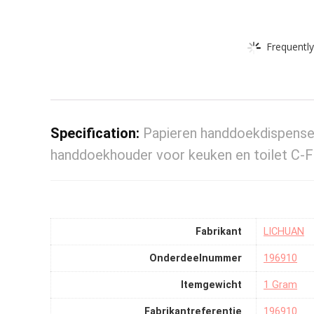
Frequently
Specification:
Papieren handdoekdispense
handdoekhouder voor keuken en toilet C-
Fabrikant
‎LICHUAN
Onderdeelnummer
‎196910
Itemgewicht
‎1 Gram
Fabrikantreferentie
‎196910