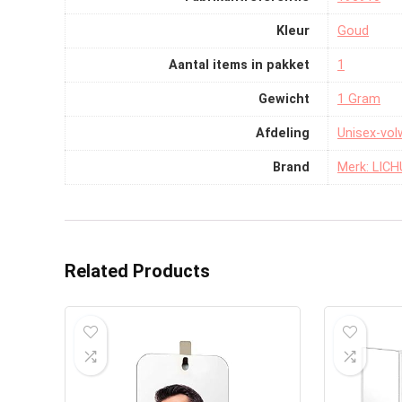
Kleur
‎Goud
Aantal items in pakket
‎1
Gewicht
‎1 Gram
Afdeling
‎Unisex-vo
Brand
Merk: LIC
Related Products