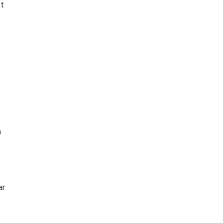
ot
m
ar