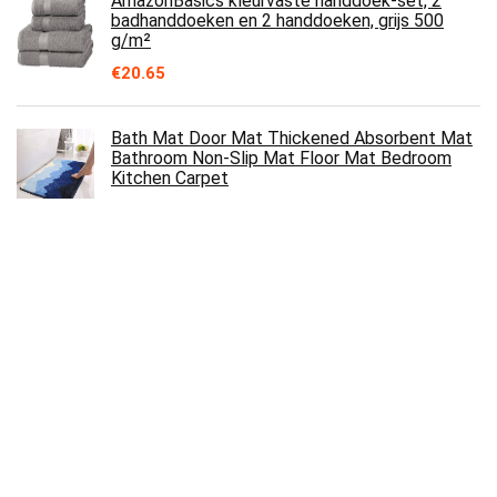
AmazonBasics kleurvaste handdoek-set, 2
badhanddoeken en 2 handdoeken, grijs 500
g/m²
€
20.65
Bath Mat Door Mat Thickened Absorbent Mat
Bathroom Non-Slip Mat Floor Mat Bedroom
Kitchen Carpet
€
25.17
OTraki Douchegordijn 200 x 200 cm 3D Semi-
transparant Badgordijn EVA Waterdicht Anti
Schimmel Badkamergordijn met 13…
€
17.99
Zomer Pijamas Vrouwen Puur Katoen Dunne
Lente/herfst Kimono Gewaden Homewear Spa
Zweet Stoom Katoenen Badjas vrouwen…
€
37.95