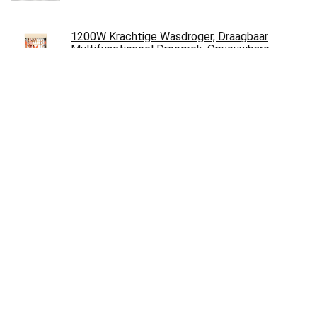
1200W Krachtige Wasdroger, Draagbaar
Multifunctioneel Droogrek, Opvouwbare
Droogmachine Voor Droge Kinderkleding,
Shirts…
€
165.99
Ainstsk Lange Memory Foam Badmat, 19.6 "x
63" Microfiber Antislip Absorberend Snel
drogen Badkamer Tapijt, Badkamer
Vloermatten Water Absorberend (50 cm X 160
cm, zilver en grijs)
€
19.88
OAMORE Babyhanddoek Ademend Warm
Kinderen Strandponcho Polygonal Dinosaurus
Capuchon Handdoek Badhanddoeken (Groen)
€
11.49