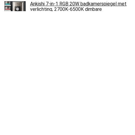
Ankishi 7-in-1 RGB 20W badkamerspiegel met
verlichting, 2700K-6500K dimbare
badkamerspiegel LED met 240V…
€
96.99
Badmat Carousel | Soft & dichte hoogpolig |
Badkamertapijt | Extra pluizig | Antislip
achterkant | 10 kleuren en vele…
€
28.99
Gowi 559-41 badkuip watermolol in de box,
speelgoed
€
13.17