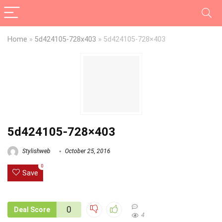
Home
»
5d424105-728x403
»
5d424105-728×403
5d424105-728×403
Stylishweb
October 25, 2016
0
Save
0
Deal Score
4