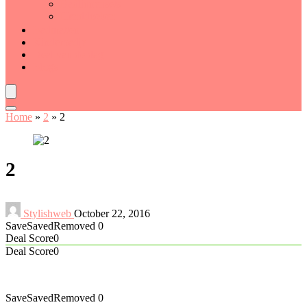
Badlinnensets
Handdoeken
Badmatten
Kinderbadje
Deal van de dag
Blogs
Home
»
2
»
2
2
Stylishweb
October 22, 2016
Save
Saved
Removed
0
Deal Score
0
Deal Score
0
Save
Saved
Removed
0