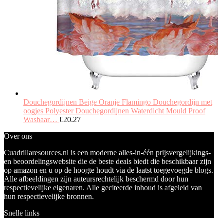
Douchegordijnen Beige Oranje Flamingo Douchegordijn met
oogjes Polyester Douchegordijnen Waterdicht Mould Proof
Wasbaar…
€
20.27
Over ons
Cuadrillaresources.nl is een moderne alles-in-één prijsvergelijkings-
en beoordelingswebsite die de beste deals biedt die beschikbaar zijn
op amazon en u op de hoogte houdt via de laatst toegevoegde blogs.
Alle afbeeldingen zijn auteursrechtelijk beschermd door hun
respectievelijke eigenaren. Alle geciteerde inhoud is afgeleid van
hun respectievelijke bronnen.
Snelle links