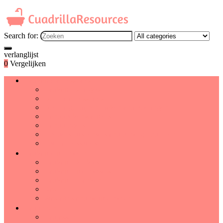
Search for:
verlanglijst
0
Vergelijken
Badkameraccessoires
Badkamerspiegels
Doucheaccessoires
Douchegordijnen, haken and voeringen
Handdoekenwarmers
Handdrogers
Houders, dispensers and opbergproducten
Toiletaccessoires
Badkamermeubelen
Badkamerkrukjes
Badkamermeubelsets
Badkamerplanken
Kasten
Wastafels and badmeubelen
Badlinnen
Badjassen