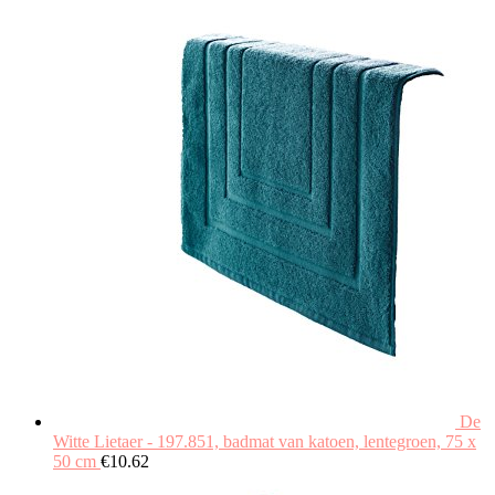
De
Witte Lietaer - 197.851, badmat van katoen, lentegroen, 75 x
50 cm
€
10.62