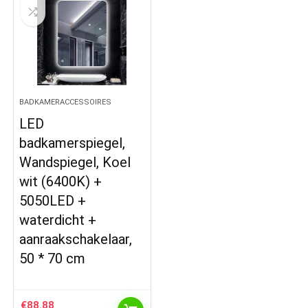
BADKAMERACCESSOIRES
LED
badkamerspiegel,
Wandspiegel, Koel
wit (6400K) +
5050LED +
waterdicht +
aanraakschakelaar,
50 * 70 cm
€
88.88