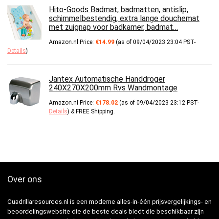
Hito-Goods Badmat, badmatten, antislip,
schimmelbestendig, extra lange douchemat
met zuignap voor badkamer, badmat…
Amazon.nl Price:
€
14.99
(as of 09/04/2023 23:04 PST-
Details
)
Jantex Automatische Handdroger
240X270X200mm Rvs Wandmontage
Amazon.nl Price:
€
178.02
(as of 09/04/2023 23:12 PST-
Details
)
&
FREE Shipping
.
Over ons
Cuadrillaresources.nl is een moderne alles-in-één prijsvergelijkings- en
beoordelingswebsite die de beste deals biedt die beschikbaar zijn