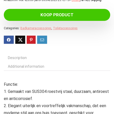
Amazon.nl Price:
€
26.89
(as of 09/04/2023 23:12 PST-
Details
)
&
FREE Shipping
.
KOOP PRODUCT
Categories:
Badkameraccessoires
,
Toiletaccessoires
Description
Additional information
Functie:
1. Gemaakt van SUS304 roestvrij staal, duurzaam, antiroest
en anticorrosief.
2. Elegant uiterlijk en voortreffelijk vakmanschap, dat een
moderne stijl aan ons huis toevoegt, geschikt voor