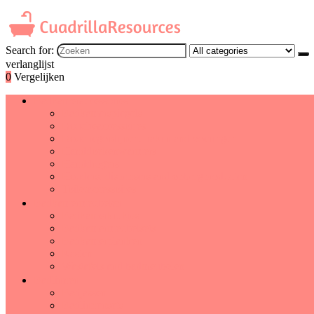
Search for:
verlanglijst
0
Vergelijken
Badkameraccessoires
Badkamerspiegels
Doucheaccessoires
Douchegordijnen, haken and voeringen
Handdoekenwarmers
Handdrogers
Houders, dispensers and opbergproducten
Toiletaccessoires
Badkamermeubelen
Badkamerkrukjes
Badkamermeubelsets
Badkamerplanken
Kasten
Wastafels and badmeubelen
Badlinnen
Badjassen
Badlinnensets