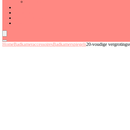
Handdoeken
Badmatten
Kinderbadje
Deal van de dag
Blogs
Home
Badkameraccessoires
Badkamerspiegels
20-voudige vergrotingss