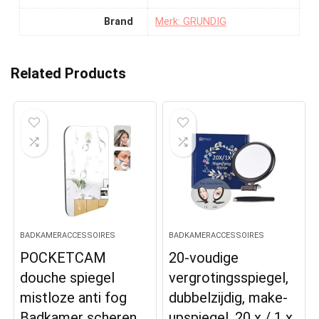
Brand
Merk: GRUNDIG
Related Products
BADKAMERACCESSOIRES
BADKAMERACCESSOIRES
POCKETCAM
20-voudige
douche spiegel
vergrotingsspiegel,
mistloze anti fog
dubbelzijdig, make-
Badkamer scheren
upspiegel, 20 x / 1 x