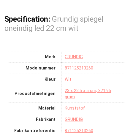
Specification:
Grundig spiegel
oneindig led 22 cm wit
Merk
‎GRUNDIG
Modelnummer
‎871125213260
Kleur
‎Wit
‎23 x 22.5 x 5 cm; 371.95
Productafmetingen
gram
Material
‎Kunststof
Fabrikant
‎GRUNDIG
Fabrikantreferentie
‎871125213260