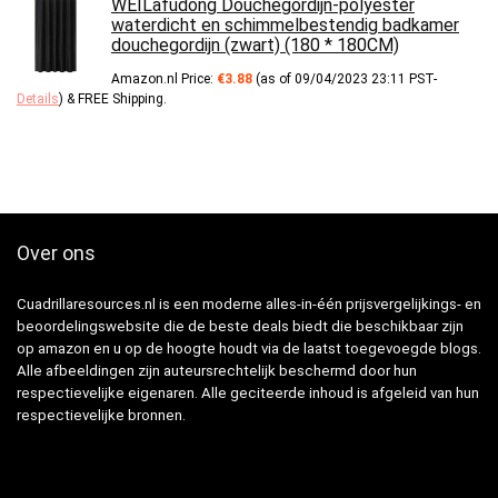
WEILafudong Douchegordijn-polyester
waterdicht en schimmelbestendig badkamer
douchegordijn (zwart) (180 * 180CM)
Amazon.nl Price:
€
3.88
(as of 09/04/2023 23:11 PST-
Details
)
&
FREE Shipping
.
Over ons
Cuadrillaresources.nl is een moderne alles-in-één prijsvergelijkings- en
beoordelingswebsite die de beste deals biedt die beschikbaar zijn
op amazon en u op de hoogte houdt via de laatst toegevoegde blogs.
Alle afbeeldingen zijn auteursrechtelijk beschermd door hun
respectievelijke eigenaren. Alle geciteerde inhoud is afgeleid van hun
respectievelijke bronnen.