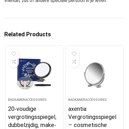
vriendin, zus of andere speciale persoon in je leven.
Related Products
BADKAMERACCESSOIRES
BADKAMERACCESSOIRES
20-voudige
axentia
vergrotingsspiegel,
Vergrotingsspiegel
dubbelzijdig, make-
– cosmetische