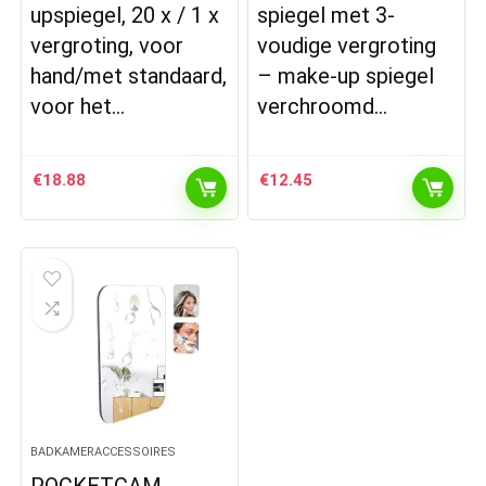
upspiegel, 20 x / 1 x
spiegel met 3-
vergroting, voor
voudige vergroting
hand/met standaard,
– make-up spiegel
voor het…
verchroomd…
€
18.88
€
12.45
BADKAMERACCESSOIRES
POCKETCAM