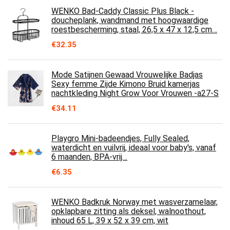
WENKO Bad-Caddy Classic Plus Black -
doucheplank, wandmand met hoogwaardige
roestbescherming, staal, 26,5 x 47 x 12,5 cm…
€
32.35
Mode Satijnen Gewaad Vrouwelijke Badjas
Sexy femme Zijde Kimono Bruid kamerjas
nachtkleding Night Grow Voor Vrouwen -a27-S
€
34.11
Playgro Mini-badeendjes, Fully Sealed,
waterdicht en vuilvrij, ideaal voor baby's, vanaf
6 maanden, BPA-vrij…
€
6.35
WENKO Badkruk Norway met wasverzamelaar,
opklapbare zitting als deksel, walnoothout,
inhoud 65 L, 39 x 52 x 39 cm, wit