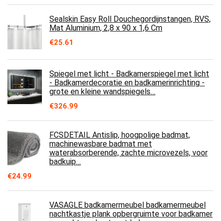
Sealskin Easy Roll Douchegordijnstangen, RVS,
Mat Aluminium, 2,8 x 90 x 1,6 Cm
€
25.61
Spiegel met licht - Badkamerspiegel met licht
- Badkamerdecoratie en badkamerinrichting -
grote en kleine wandspiegels…
€
326.99
FCSDETAIL Antislip, hoogpolige badmat,
machinewasbare badmat met
waterabsorberende, zachte microvezels, voor
badkuip…
€
24.99
VASAGLE badkamermeubel badkamermeubel
nachtkastje plank opbergruimte voor badkamer