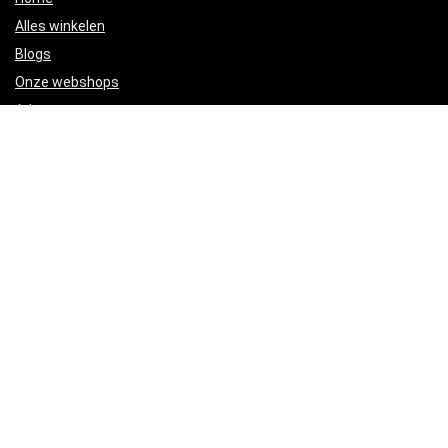
Alles winkelen
Blogs
Onze webshops
Adverteren
Verklaringen
Privacybeleid
algemene voorwaarden
Gelieerde openbaarmaking
Productcategorieën