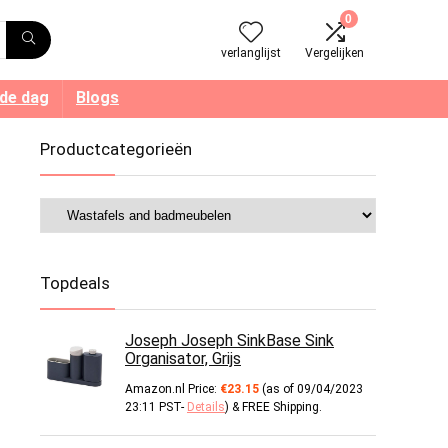
0
verlanglijst
Vergelijken
 de dag
Blogs
Productcategorieën
Topdeals
Joseph Joseph SinkBase Sink
Organisator, Grijs
Amazon.nl Price:
€
23.15
(as of 09/04/2023
23:11 PST-
Details
)
&
FREE Shipping
.