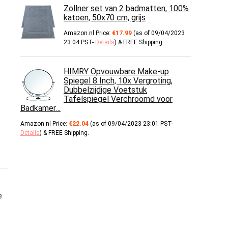
Zollner set van 2 badmatten, 100%
katoen, 50x70 cm, grijs
Amazon.nl Price:
€
17.99
(as of 09/04/2023
23:04 PST-
Details
)
&
FREE Shipping
.
HIMRY Opvouwbare Make-up
Spiegel 8 Inch, 10x Vergroting,
Dubbelzijdige Voetstuk
Tafelspiegel Verchroomd voor
Badkamer…
Amazon.nl Price:
€
22.04
(as of 09/04/2023 23:01 PST-
Details
)
&
FREE Shipping
.
e