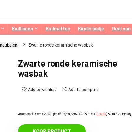
Badlinnen
Badmatten
Kinderbadje
Deal van
meubelen
Zwarte ronde keramische wasbak
Zwarte ronde keramische
wasbak
Add to wishlist
Add to compare
Amazon.nl Price:
€
29.00
(as of 08/04/2023 22:57 PST-
Details
)
&
FREE Shipping
.
KOOP PRODUCT