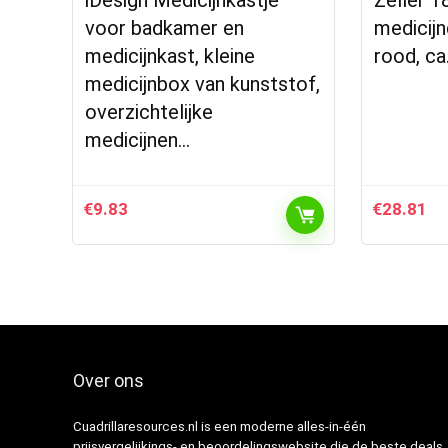
voor badkamer en
medicijn
medicijnkast, kleine
rood, ca
medicijnbox van kunststof,
overzichtelijke
medicijnen…
€
9.83
€
28.81
Over ons
Cuadrillaresources.nl is een moderne alles-in-één
prijsvergelijkings- en beoordelingswebsite die de beste deals