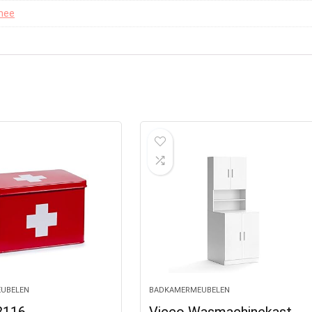
mee
UBELEN
BADKAMERMEUBELEN
8116
Vicco Wasmachinekast