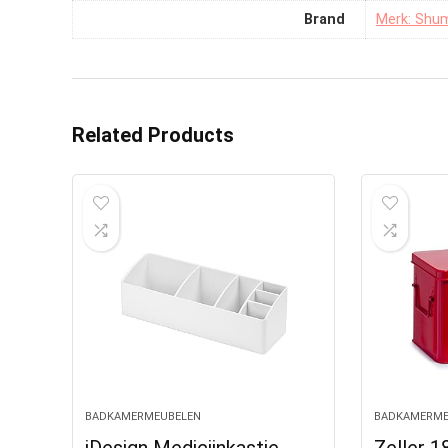
Brand
Merk: Shu
Related Products
BADKAMERMEUBELEN
BADKAMERME
iDesign Medicijnkastje
Zeller 1