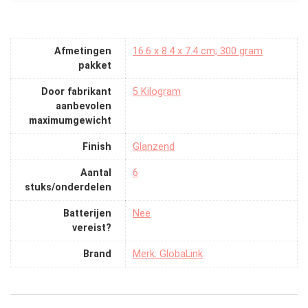
Afmetingen
‎16.6 x 8.4 x 7.4 cm; 300 gram
pakket
Door fabrikant
‎5 Kilogram
aanbevolen
maximumgewicht
Finish
‎Glanzend
Aantal
‎6
stuks/onderdelen
Batterijen
‎Nee
vereist?
Brand
Merk: GlobaLink