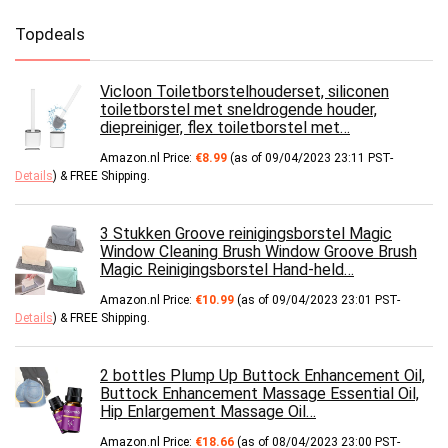
Topdeals
Vicloon Toiletborstelhouderset, siliconen
toiletborstel met sneldrogende houder,
diepreiniger, flex toiletborstel met…
Amazon.nl Price:
€
8.99
(as of 09/04/2023 23:11 PST-
Details
)
&
FREE Shipping
.
3 Stukken Groove reinigingsborstel Magic
Window Cleaning Brush Window Groove Brush
Magic Reinigingsborstel Hand-held…
Amazon.nl Price:
€
10.99
(as of 09/04/2023 23:01 PST-
Details
)
&
FREE Shipping
.
2 bottles Plump Up Buttock Enhancement Oil,
Buttock Enhancement Massage Essential Oil,
Hip Enlargement Massage Oil…
Amazon.nl Price:
€
18.66
(as of 08/04/2023 23:00 PST-