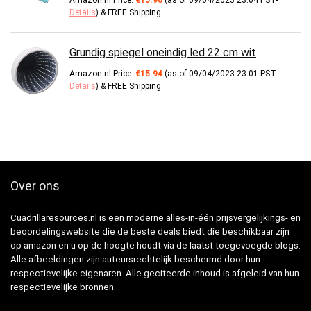
Amazon.nl Price:
€
15.90
(as of 09/04/2023 23:04 PST-
Details
)
&
FREE Shipping
.
Grundig spiegel oneindig led 22 cm wit
Amazon.nl Price:
€
15.94
(as of 09/04/2023 23:01 PST-
Details
)
&
FREE Shipping
.
Over ons
Cuadrillaresources.nl is een moderne alles-in-één prijsvergelijkings- en
beoordelingswebsite die de beste deals biedt die beschikbaar zijn
op amazon en u op de hoogte houdt via de laatst toegevoegde blogs.
Alle afbeeldingen zijn auteursrechtelijk beschermd door hun
respectievelijke eigenaren. Alle geciteerde inhoud is afgeleid van hun
respectievelijke bronnen.