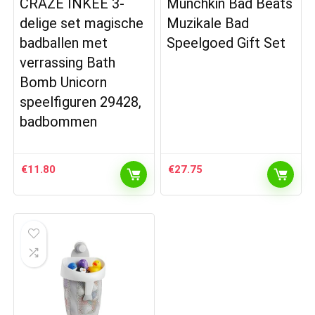
CRAZE INKEE 3-
Munchkin Bad Beats
delige set magische
Muzikale Bad
badballen met
Speelgoed Gift Set
verrassing Bath
Bomb Unicorn
speelfiguren 29428,
badbommen
€
11.80
€
27.75