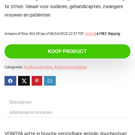
te zitten. Ideaal voor ouderen, gehandicapten, zwangere
vrouwen en patiënten.
Amazon.nl Price:
€
63.59
(as of 08/04/2023 22:57 PST-
Details
)
&
FREE Shipping
.
KOOP PRODUCT
Categories:
Badkamerkrukjes
,
Badkamermeubelen
Description
Additional information
VONOYA witte in hoogte verstelbare antislip douchestoel