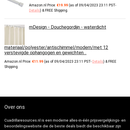
Amazon.nl Price:
€
19.99
(as of 09/04/2023 23:11 PST-
Details
)
&
FREE Shipping
.
mDesign - Douchegordijn - waterdicht
materiaal/polyester/antischimmel/modern/met 12
verstevigde ophangogen en gewichten…
Amazon.nl Price:
€
11.99
(as of 09/04/2023 23:11 PST-
Details
)
&
FREE
Shipping
.
Over ons
Cuadrillaresources.nl is een moderne alles-in-één prijsvergelijkings- en
beoordelingswebsite die de beste deals biedt die beschikbaar zijn