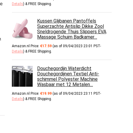
de
Details
)
&
FREE Shipping
.
Kussen Glijbanen Pantoffels
Superzachte Antislip Dikke Zool
Sneldrogende Thuis Slippers EVA
Massage Schuim Badkamer…
g
.
Amazon.nl Price:
€
17.59
(as of 09/04/2023 23:01 PST-
Details
)
&
FREE Shipping
.
Douchegordijn Waterdicht
Douchegordijnen Textiel Anti-
schimmel Polyester Machine
Wasbaar met 12 Metalen…
Amazon.nl Price:
€
19.99
(as of 09/04/2023 23:11 PST-
Details
)
&
FREE Shipping
.