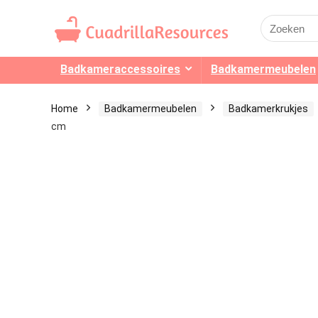
Search
for:
Badkameraccessoires
Badkamermeubelen
Home
Badkamermeubelen
Badkamerkrukjes
cm