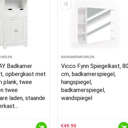
UBELEN
BADKAMERMEUBELEN
Y Badkamer
Vicco Fynn Spiegelkast, 8
st, opbergkast met
cm, badkamerspiegel,
n plank, twee
hangspiegel,
en twee
badkamerspiegel,
are laden, staande
wandspiegel
rkast…
€
49.90