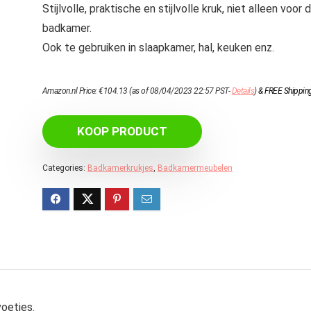
Stijlvolle, praktische en stijlvolle kruk, niet alleen voor 
badkamer.
Ook te gebruiken in slaapkamer, hal, keuken enz.
Amazon.nl Price:
€
104.13
(as of 08/04/2023 22:57 PST-
Details
)
&
FREE Shippin
KOOP PRODUCT
Categories:
Badkamerkrukjes
,
Badkamermeubelen
oetjes.