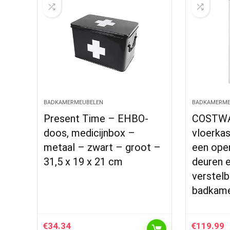
BADKAMERMEUBELEN
BADKAMERME
Present Time – EHBO-
COSTWA
doos, medicijnbox –
vloerka
metaal – zwart – groot –
een ope
31,5 x 19 x 21 cm
deuren 
verstelb
badkame
€
34.34
€
119.99