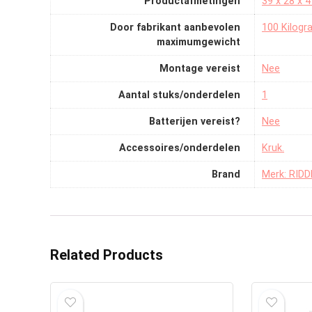
Productafmetingen
‎39 x 28 x 
Door fabrikant aanbevolen
‎100 Kilog
maximumgewicht
Montage vereist
‎Nee
Aantal stuks/onderdelen
‎1
Batterijen vereist?
‎Nee
Accessoires/onderdelen
‎Kruk.
Brand
Merk: RID
Related Products