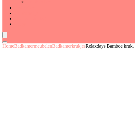
Handdoeken
Badmatten
Kinderbadje
Deal van de dag
Blogs
Home
Badkamermeubelen
Badkamerkrukjes
Relaxdays Bamboe kruk, 