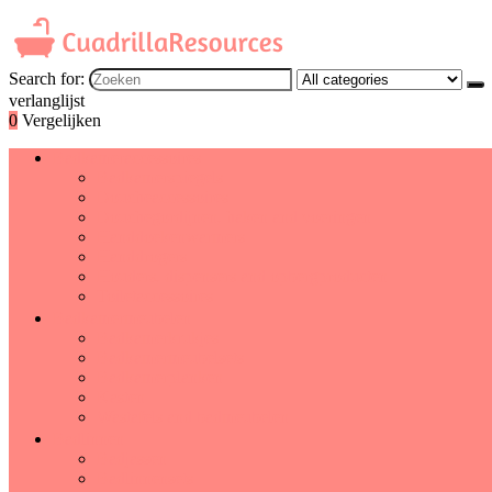
Search for:
verlanglijst
0
Vergelijken
Badkameraccessoires
Badkamerspiegels
Doucheaccessoires
Douchegordijnen, haken and voeringen
Handdoekenwarmers
Handdrogers
Houders, dispensers and opbergproducten
Toiletaccessoires
Badkamermeubelen
Badkamerkrukjes
Badkamermeubelsets
Badkamerplanken
Kasten
Wastafels and badmeubelen
Badlinnen
Badjassen
Badlinnensets