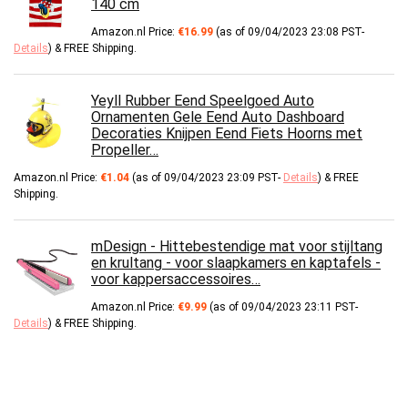
140 cm
Amazon.nl Price:
€
16.99
(as of 09/04/2023 23:08 PST-
Details
)
&
FREE Shipping
.
Yeyll Rubber Eend Speelgoed Auto
Ornamenten Gele Eend Auto Dashboard
Decoraties Knijpen Eend Fiets Hoorns met
Propeller…
Amazon.nl Price:
€
1.04
(as of 09/04/2023 23:09 PST-
Details
)
&
FREE
Shipping
.
mDesign - Hittebestendige mat voor stijltang
en krultang - voor slaapkamers en kaptafels -
voor kappersaccessoires…
Amazon.nl Price:
€
9.99
(as of 09/04/2023 23:11 PST-
Details
)
&
FREE Shipping
.