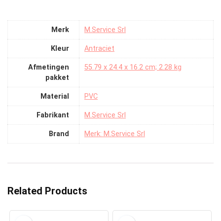
Merk
‎M.Service Srl
Kleur
‎Antraciet
Afmetingen
‎55.79 x 24.4 x 16.2 cm; 2.28 kg
pakket
Material
‎PVC
Fabrikant
‎M.Service Srl
Brand
Merk: M.Service Srl
Related Products