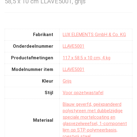
58,5 x 10 cm LLAVE5001, grijs
Fabrikant
‎LUX ELEMENTS GmbH & Co. KG
Onderdeelnummer
‎LLAVE5001
Productafmetingen
‎117 x 58.5 x 10 cm; 4 kg
Modelnummer item
‎LLAVE5001
Kleur
‎Grijs
Stijl
‎Voor opzetwastafel
‎Blauw geverfd, geëxpandeerd
polystyreen met dubbelzijdige
speciale mortelcoating en
Materiaal
glasvezelweefsel, 1-component
lijm op STP-polymeerbasis,
roestvrij staal