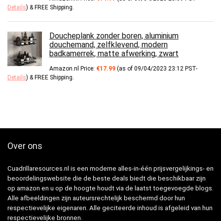
Details
)
&
FREE Shipping
.
Doucheplank zonder boren, aluminium
douchemand, zelfklevend, modern
badkamerrek, matte afwerking, zwart
Amazon.nl Price:
€
17.99
(as of 09/04/2023 23:12 PST-
Details
)
&
FREE Shipping
.
Over ons
Cuadrillaresources.nl is een moderne alles-in-één prijsvergelijkings- en
beoordelingswebsite die de beste deals biedt die beschikbaar zijn
op amazon en u op de hoogte houdt via de laatst toegevoegde blogs.
Alle afbeeldingen zijn auteursrechtelijk beschermd door hun
respectievelijke eigenaren. Alle geciteerde inhoud is afgeleid van hun
respectievelijke bronnen.