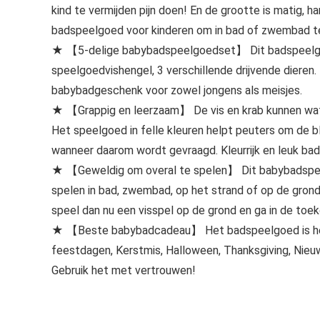
kind te vermijden pijn doen! En de grootte is matig, h
badspeelgoed voor kinderen om in bad of zwembad te
★ 【5-delige babybadspeelgoedset】 Dit badspeelgoe
speelgoedvishengel, 3 verschillende drijvende dieren. 
babybadgeschenk voor zowel jongens als meisjes.
★ 【Grappig en leerzaam】 De vis en krab kunnen water
Het speelgoed in felle kleuren helpt peuters om de bl
wanneer daarom wordt gevraagd. Kleurrijk en leuk bad
★ 【Geweldig om overal te spelen】 Dit babybadspeelg
spelen in bad, zwembad, op het strand of op de grond. A
speel dan nu een visspel op de grond en ga in de toek
★ 【Beste babybadcadeau】 Het badspeelgoed is het 
feestdagen, Kerstmis, Halloween, Thanksgiving, Nieuw
Gebruik het met vertrouwen!