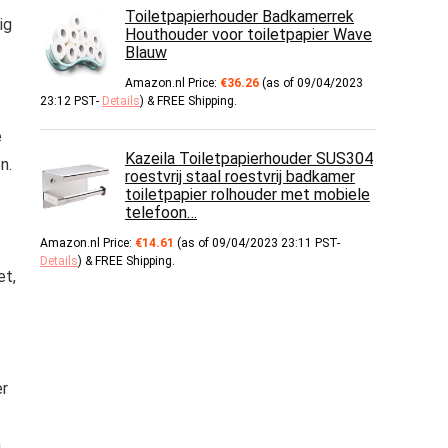
Toiletpapierhouder Badkamerrek
ig
Houthouder voor toiletpapier Wave
Blauw
Amazon.nl Price:
€
36.26
(as of 09/04/2023
23:12 PST-
Details
)
&
FREE Shipping
.
e
Kazeila Toiletpapierhouder SUS304
n.
roestvrij staal roestvrij badkamer
toiletpapier rolhouder met mobiele
telefoon…
Amazon.nl Price:
€
14.61
(as of 09/04/2023 23:11 PST-
Details
)
&
FREE Shipping
.
et,
er
m