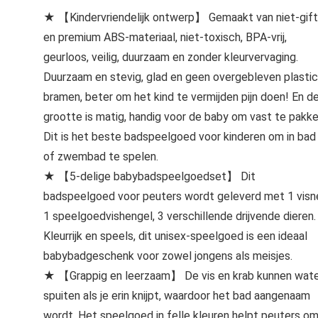
★ 【Kindervriendelijk ontwerp】 Gemaakt van niet-gift
en premium ABS-materiaal, niet-toxisch, BPA-vrij,
geurloos, veilig, duurzaam en zonder kleurvervaging.
Duurzaam en stevig, glad en geen overgebleven plastic
bramen, beter om het kind te vermijden pijn doen! En d
grootte is matig, handig voor de baby om vast te pakke
Dit is het beste badspeelgoed voor kinderen om in bad
of zwembad te spelen.
★ 【5-delige babybadspeelgoedset】 Dit
badspeelgoed voor peuters wordt geleverd met 1 visn
1 speelgoedvishengel, 3 verschillende drijvende dieren.
Kleurrijk en speels, dit unisex-speelgoed is een ideaal
babybadgeschenk voor zowel jongens als meisjes.
★ 【Grappig en leerzaam】 De vis en krab kunnen wat
spuiten als je erin knijpt, waardoor het bad aangenaam
wordt. Het speelgoed in felle kleuren helpt peuters o