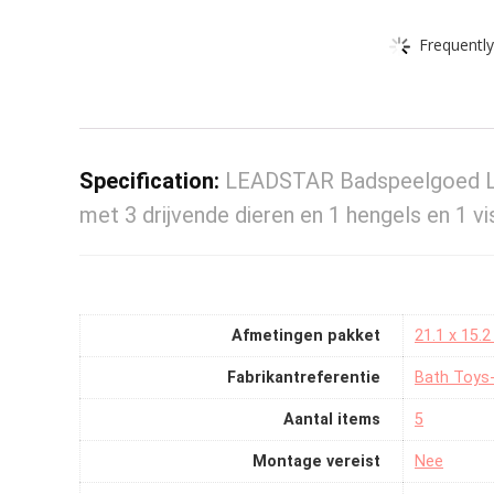
Frequently
Specification:
LEADSTAR Badspeelgoed Le
met 3 drijvende dieren en 1 hengels en 1 v
Afmetingen pakket
‎21.1 x 15.
Fabrikantreferentie
‎Bath Toys
Aantal items
‎5
Montage vereist
‎Nee