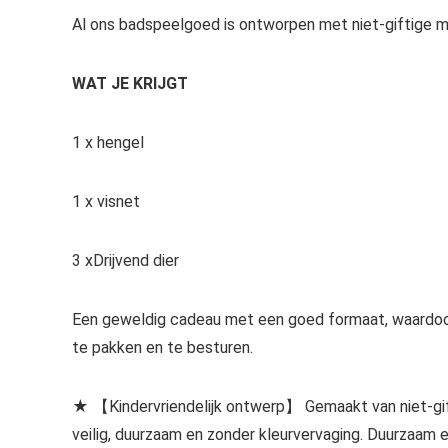
Al ons badspeelgoed is ontworpen met niet-giftige mate
WAT JE KRIJGT
1 x hengel
1 x visnet
3 xDrijvend dier
Een geweldig cadeau met een goed formaat, waardoor
te pakken en te besturen.
★ 【Kindervriendelijk ontwerp】 Gemaakt van niet-gifti
veilig, duurzaam en zonder kleurvervaging. Duurzaam 