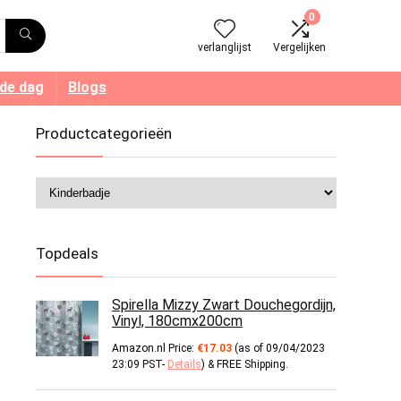
0
verlanglijst
Vergelijken
 de dag
Blogs
Productcategorieën
Topdeals
Spirella Mizzy Zwart Douchegordijn,
Vinyl, 180cmx200cm
Amazon.nl Price:
€
17.03
(as of 09/04/2023
23:09 PST-
Details
)
&
FREE Shipping
.