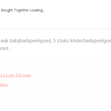
 Bought Together Loading...
uk babybadspeelgoed, 5 stuks kinderbadspeelgo
isnet…
2 x 6.2 cm; 210 gram
-5pcs