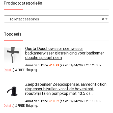
Productcategorieën
Toiletaccessoires
×
Topdeals
Queta Douchewisser raamwisser
badkamerwisser glasreiniging voor badkamer
douche spiegel raam
Amazon.nl Price:
€
14.99
(as of 09/04/2023 23:12 PST-
Details
)
&
FREE Shipping
.
Zeepdispenser Zeepdispenser, aanrechtlotion
dispenser bijvullen vanaf de bovenkant,
roestvrijstalen pompkop met 13.5 oz…
Amazon.nl Price:
€
18.32
(as of 09/04/2023 23:11 PST-
Details
)
&
FREE Shipping
.