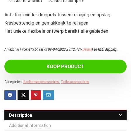
Add to wishlist
Add to compare
Anti-trip: minder druppels tussen reiniging en opslag.
Krasbestendig en gemakkelijk te reinigen
Het unieke flexibele ontwerp bereikt alle gebieden
Amazon.nl Price:
€
13.64
(as of 09/04/2023 23:12 PST-
Details
)
&
FREE Shipping
.
KOOP PRODUCT
Categories:
Badkameraccessoires
,
Toiletaccessoires
Description
Additional information