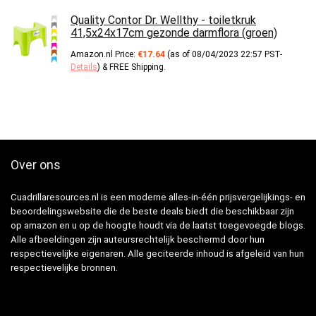
Quality Contor Dr. Wellthy - toiletkruk
41,5x24x17cm gezonde darmflora (groen)
Amazon.nl Price:
€
17.64
(as of 08/04/2023 22:57 PST-
Details
)
&
FREE Shipping
.
Over ons
Cuadrillaresources.nl is een moderne alles-in-één prijsvergelijkings- en
beoordelingswebsite die de beste deals biedt die beschikbaar zijn
op amazon en u op de hoogte houdt via de laatst toegevoegde blogs.
Alle afbeeldingen zijn auteursrechtelijk beschermd door hun
respectievelijke eigenaren. Alle geciteerde inhoud is afgeleid van hun
respectievelijke bronnen.