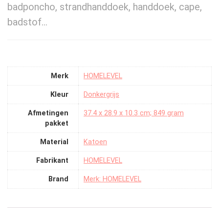
badponcho, strandhanddoek, handdoek, cape,
badstof…
Merk
‎HOMELEVEL
Kleur
‎Donkergrijs
Afmetingen
‎37.4 x 28.9 x 10.3 cm; 849 gram
pakket
Material
‎Katoen
Fabrikant
‎HOMELEVEL
Brand
Merk: HOMELEVEL