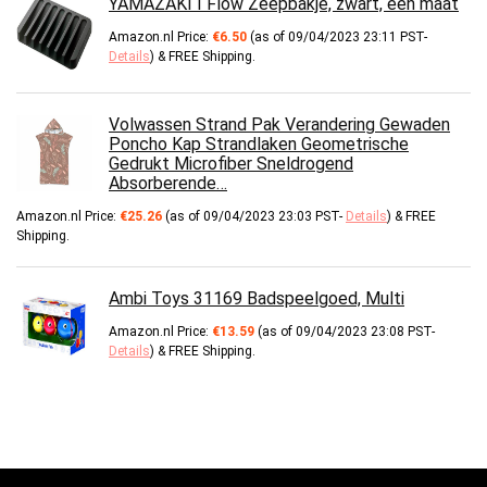
YAMAZAKI I Flow Zeepbakje, zwart, één maat
Amazon.nl Price:
€
6.50
(as of 09/04/2023 23:11 PST-
Details
)
&
FREE Shipping
.
Volwassen Strand Pak Verandering Gewaden
Poncho Kap Strandlaken Geometrische
Gedrukt Microfiber Sneldrogend
Absorberende…
Amazon.nl Price:
€
25.26
(as of 09/04/2023 23:03 PST-
Details
)
&
FREE
Shipping
.
Ambi Toys 31169 Badspeelgoed, Multi
Amazon.nl Price:
€
13.59
(as of 09/04/2023 23:08 PST-
Details
)
&
FREE Shipping
.