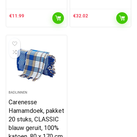
€
11.99
€
32.02
BADLINNEN
Carenesse
Hamamdoek, pakket
20 stuks, CLASSIC
blauw geruit, 100%
katoen, 80 x 170 cm,