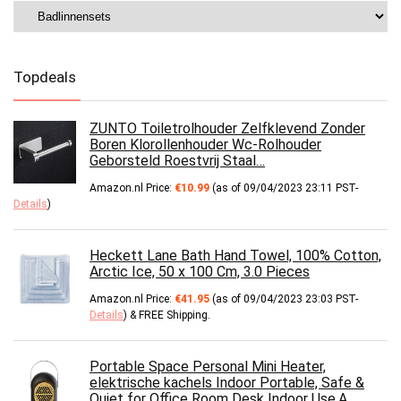
Topdeals
ZUNTO Toiletrolhouder Zelfklevend Zonder
Boren Klorollenhouder Wc-Rolhouder
Geborsteld Roestvrij Staal…
Amazon.nl Price:
€
10.99
(as of 09/04/2023 23:11 PST-
Details
)
Heckett Lane Bath Hand Towel, 100% Cotton,
Arctic Ice, 50 x 100 Cm, 3.0 Pieces
Amazon.nl Price:
€
41.95
(as of 09/04/2023 23:03 PST-
Details
)
&
FREE Shipping
.
Portable Space Personal Mini Heater,
elektrische kachels Indoor Portable, Safe &
Quiet for Office Room Desk Indoor Use,A