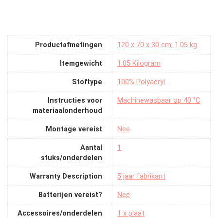
Productafmetingen
‎120 x 70 x 30 cm; 1.05 kg
Itemgewicht
‎1.05 Kilogram
Stoftype
‎100% Polyacryl
Instructies voor
‎Machinewasbaar op 40 °C
materiaalonderhoud
Montage vereist
‎Nee
Aantal
‎1
stuks/onderdelen
Warranty Description
‎5 jaar fabrikant
Batterijen vereist?
‎Nee
Accessoires/onderdelen
‎1 x plaat