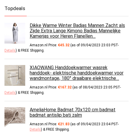
Topdeals
Dikke Warme Winter Badjas Mannen Zacht als
Zijde Extra Lange Kimono Badjas Mannelijke
Kamerjas voor Heren Flanellen…
Amazon.nl Price:
€
45.32
(as of 09/04/2023 23:03 PST-
Details
)
&
FREE Shipping
.
XIAOWANG Handdoekwarmer wasrek
handdoek- elektrische handdoekwarmer voor
wandmontage, 180° draaibare elektrische…
Amazon.nl Price:
€
167.32
(as of 08/04/2023 23:05 PST-
Details
)
&
FREE Shipping
.
AmeliaHome Badmat 70x120 cm badmat
badmat antislip bati zalm
Amazon.nl Price:
€
21.83
(as of 09/04/2023 23:04 PST-
Details
)
&
FREE Shipping
.