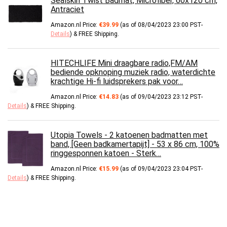
Sealskin Twist Badmat, Microfiber, 60x120 cm,
Antraciet
Amazon.nl Price:
€
39.99
(as of 08/04/2023 23:00 PST-
Details
)
&
FREE Shipping
.
HITECHLIFE Mini draagbare radio,FM/AM
bediende opknoping muziek radio, waterdichte
krachtige Hi-fi luidsprekers pak voor…
Amazon.nl Price:
€
14.83
(as of 09/04/2023 23:12 PST-
Details
)
&
FREE Shipping
.
Utopia Towels - 2 katoenen badmatten met
band, [Geen badkamertapijt] - 53 x 86 cm, 100%
ringgesponnen katoen - Sterk…
Amazon.nl Price:
€
15.99
(as of 09/04/2023 23:04 PST-
Details
)
&
FREE Shipping
.