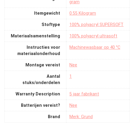
gram
Itemgewicht
‎0.55 Kilogram
Stoftype
‎100% polyacryl SUPERSOFT
Materiaalsamenstelling
‎100% polyacryl ultrasoft
Instructies voor
‎Machinewasbaar op 40 °C
materiaalonderhoud
Montage vereist
‎Nee
Aantal
‎1
stuks/onderdelen
Warranty Description
‎5 jaar fabrikant
Batterijen vereist?
‎Nee
Brand
Merk: Grund