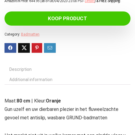
Amazon.nl Price:
€
44.95
(as of 08/04/2023 23:00 PST-
Details
)
&
FREE Shipping
.
KOOP PRODUCT
Category:
Badmatten
Description
Additional information
Maat:
80 cm
| Kleur:
Oranje
Gun uzelf en uw dierbaren plezier in het fluweelzachte
gevoel met antislip, wasbare GRUND-badmatten