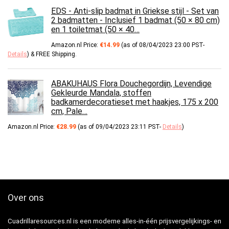
EDS - Anti-slip badmat in Griekse stijl - Set van
2 badmatten - Inclusief 1 badmat (50 × 80 cm)
en 1 toiletmat (50 × 40…
Amazon.nl Price:
€
14.99
(as of 08/04/2023 23:00 PST-
Details
)
&
FREE Shipping
.
ABAKUHAUS Flora Douchegordijn, Levendige
Gekleurde Mandala, stoffen
badkamerdecoratieset met haakjes, 175 x 200
cm, Pale…
Amazon.nl Price:
€
28.99
(as of 09/04/2023 23:11 PST-
Details
)
Over ons
Cuadrillaresources.nl is een moderne alles-in-één prijsvergelijkings- en