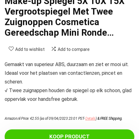
Make-up Spiegel 5X 10X 15X
Vergrootspiegel Met Twee
Zuignoppen Cosmetica
Gereedschap Mini Ronde…
Add to wishlist
Add to compare
Gemaakt van superieur ABS, duurzaam en ziet er mooi uit.
Ideaal voor het plaatsen van contactlenzen, pincet en
scheren.
√ Twee zuignappen houden de spiegel op elk schoon, glad
oppervlak voor handsfree gebruik.
Amazon.nl Price:
€
2.55
(as of 09/04/2023 23:01 PST-
Details
)
&
FREE Shipping
.
KOOP PRODUCT