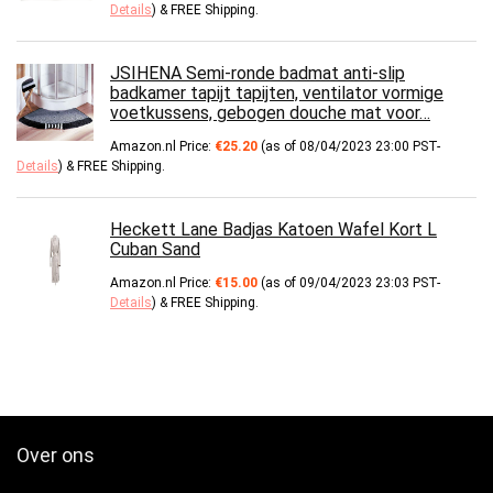
Details
)
&
FREE Shipping
.
JSIHENA Semi-ronde badmat anti-slip
badkamer tapijt tapijten, ventilator vormige
voetkussens, gebogen douche mat voor…
Amazon.nl Price:
€
25.20
(as of 08/04/2023 23:00 PST-
Details
)
&
FREE Shipping
.
Heckett Lane Badjas Katoen Wafel Kort L
Cuban Sand
Amazon.nl Price:
€
15.00
(as of 09/04/2023 23:03 PST-
Details
)
&
FREE Shipping
.
Over ons