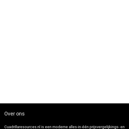
Over ons
Cuadrillaresources.nl is een moderne alles-in-één prijsvergelijkings- en