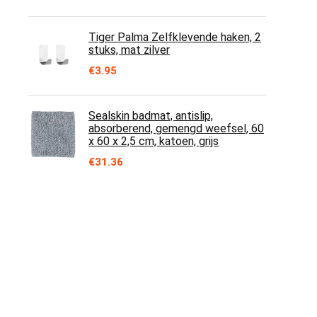
Tiger Palma Zelfklevende haken, 2
stuks, mat zilver
€
3.95
Sealskin badmat, antislip,
absorberend, gemengd weefsel, 60
x 60 x 2,5 cm, katoen, grijs
€
31.36