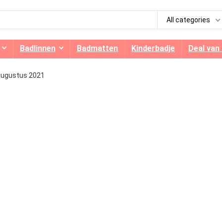
All categories
Badlinnen
Badmatten
Kinderbadje
Deal van
augustus 2021