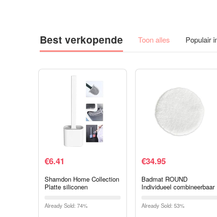
Best verkopende
Toon alles
Populair 
€
6.41
€
34.95
Shamdon Home Collection
Badmat ROUND
Platte siliconen
Individueel combineerbaar
toiletborstel met houder,
tot een set • Badmat
flaxible silicium
Douchemat • Antislip &
Already Sold: 74%
Already Sold: 53%
toiletborstel en houder set
Wasbaar • Badmat,