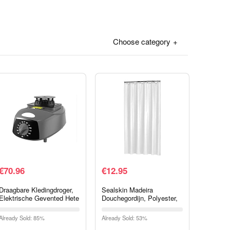
Choose category
€
70.96
€
12.95
Draagbare Kledingdroger,
Sealskin Madeira
Elektrische Gevented Hete
Douchegordijn, Polyester,
Luchtdroger, Geschikt Voor
Wit, 120 x 200 Cm, 1.0
Kleding Schoen
Unit
Already Sold: 85%
Already Sold: 53%
Droogonthumidificatie