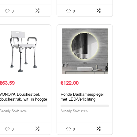
Droge…
0
0
€
63.59
€
122.00
VONOYA Douchestoel,
Ronde Badkamerspiegel
douchestruk, wit, in hoogte
met LED-Verlichting,
verstelbaar, badstoel met
Aanraakschakelaar,
armleuning en rugleuning,
Anticondens voor
Already Sold: 32%
Already Sold: 29%
antislip douchestoel…
Badkamer, Slaapkamer,
Hotel…
0
0