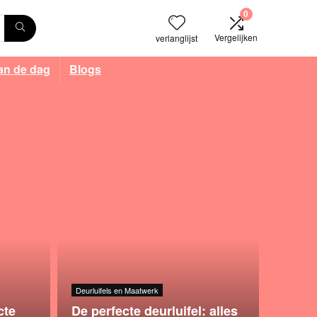
0
Vergelijken
verlanglijst
an de dag
Blogs
Deurluifels en Maatwerk
cte
De perfecte deurluifel: alles