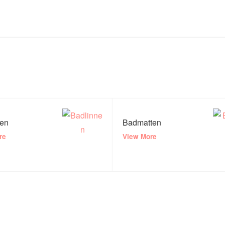
nen
Badmatten
re
View More