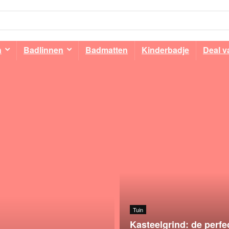
n
Badlinnen
Badmatten
Kinderbadje
Deal v
Tuin
Kasteelgrind: de perfe