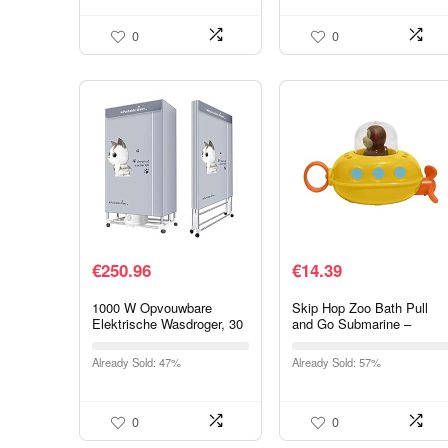
voor…
Badkamermat Wit…
0
0
€
250.96
€
14.39
1000 W Opvouwbare
Skip Hop Zoo Bath Pull
Elektrische Wasdroger, 30
and Go Submarine –
Kg Grote Capaciteit
optrekbaar badspeelgoed,
Dubbellaags
onderzeeër
Already Sold: 47%
Already Sold: 57%
Roestvrijstalen Energie-
Efficiënte Indoor…
0
0