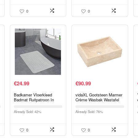
handdoekradiator, wit en…
0
0
€
24.99
€
90.99
Badkamer Vloerkleed
vidaXL Gootsteen Marmer
Badmat Ruitpatroon In
Crème Wasbak Wastafel
Versch. Afmetingen En
Bassin Wastafels
Kleuren, Maat:80×150 cm,
Wasbakken Bak
Already Sold: 42%
Already Sold: 76%
Farbe:Wit
0
0