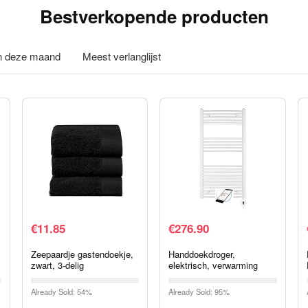
Bestverkopende producten
in deze maand
Meest verlanglijst
€
11.85
€
276.90
Zeepaardje gastendoekje,
Handdoekdroger,
zwart, 3-delig
elektrisch, verwarming
(1275h x 500b incl.
besturing, wit/recht),
Already Sold: 54%
Already Sold: 95%
elektrische