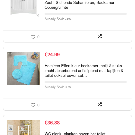
Zacht Sluitende Scharnieren, Badkamer
Opbergruimte
Already Sold: 74%
0
€
24.99
Homieco Effen kleur badkamer tapijt 3 stuks
zacht absorberend antislip bad mat tapijten &
toilet deksel cover set…
Already Sold: 90%
0
€
36.88
WC plank, planken boven het toilet,