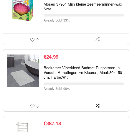
Moses 37904 Mijn kleine zeemeerminnen-wax
Nixe
Already Sold: 33%
0
€
24.99
Badkamer Vloerkleed Badmat Ruitpatroon In
Versch. Afmetingen En Kleuren, Maat:80×150
cm, Farbe:Wit
Already Sold: 96%
0
€
387.18