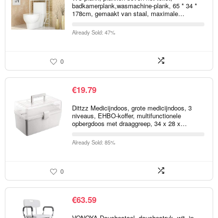
badkamerplank,wasmachine-plank, 65 * 34 *
178cm, gemaakt van staal, maximale…
Already Sold: 47%
0
€
19.79
Dittzz Medicijndoos, grote medicijndoos, 3
niveaus, EHBO-koffer, multifunctionele
opbergdoos met draaggreep, 34 x 28 x…
Already Sold: 85%
0
€
63.59
VONOYA Douchestoel, douchestruk, wit, in