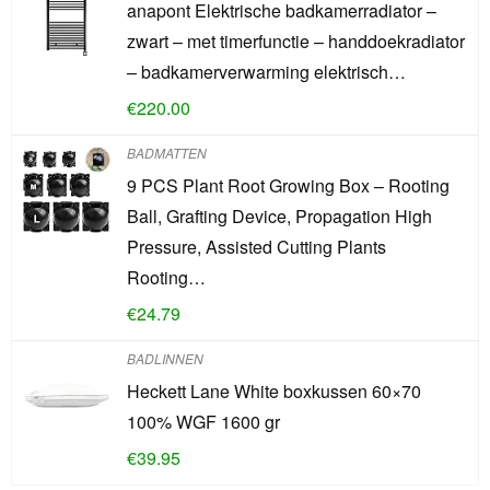
anapont Elektrische badkamerradiator –
zwart – met timerfunctie – handdoekradiator
– badkamerverwarming elektrisch…
€
220.00
BADMATTEN
9 PCS Plant Root Growing Box – Rooting
Ball, Grafting Device, Propagation High
Pressure, Assisted Cutting Plants
Rooting…
€
24.79
BADLINNEN
Heckett Lane White boxkussen 60×70
100% WGF 1600 gr
€
39.95