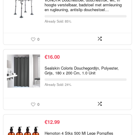
hoogte verstelbaar, badstoel met armleuning
en rugleuning, antislip douchestoel…
Already Sold: 85%
0
€
16.00
Sealskin Coloris Douchegordijn, Polyester,
Grijs, 180 x 200 Cm, 1.0 Unit
Already Sold: 24%
0
€
12.99
Hemoton 4 Stks 500 Ml Lege Pompfles