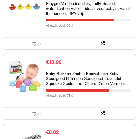
Playgro Mini-badeendjes, Fully Sealed,
waterdicht en vuilvrij, ideaal voor baby’s, vanaf
6 maanden, BPA-vrij…
Already Sold: 80%
0
€
13.99
Baby Blokken Zachte Bouwstenen Baby
Speelgoed Bijtringen Speelgoed Educatief
Squeeze Spelen met Cijfers Dieren Vormen…
Already Sold: 75%
0
€
8.02