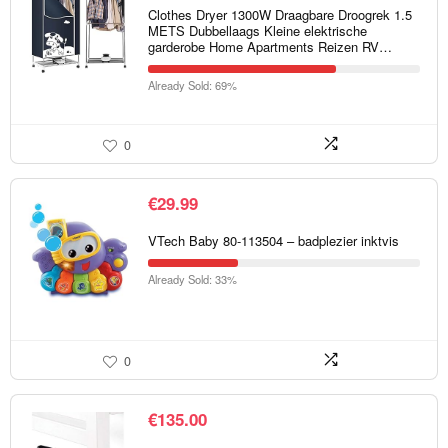
Clothes Dryer 1300W Draagbare Droogrek 1.5
METS Dubbellaags Kleine elektrische
garderobe Home Apartments Reizen RV…
Already Sold: 69%
0
€
29.99
VTech Baby 80-113504 – badplezier inktvis
Already Sold: 33%
0
€
135.00