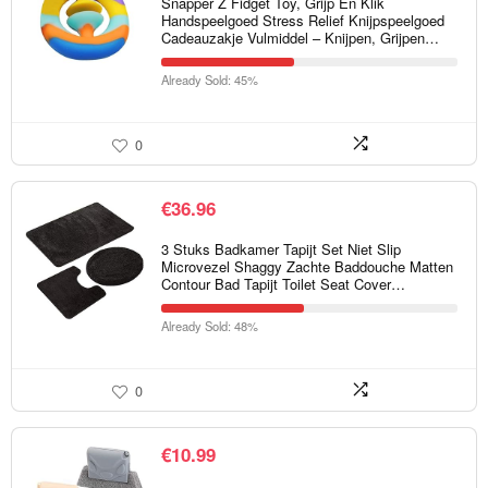
Snapper Z Fidget Toy, Grijp En Klik
Handspeelgoed Stress Relief Knijpspeelgoed
Cadeauzakje Vulmiddel – Knijpen, Grijpen…
Already Sold: 45%
0
€
36.96
3 Stuks Badkamer Tapijt Set Niet Slip
Microvezel Shaggy Zachte Baddouche Matten
Contour Bad Tapijt Toilet Seat Cover…
Already Sold: 48%
0
€
10.99