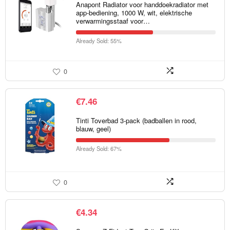
Anapont Radiator voor handdoekradiator met
app-bediening, 1000 W, wit, elektrische
verwarmingsstaaf voor…
Already Sold: 55%
0
€
7.46
Tinti Toverbad 3-pack (badballen in rood,
blauw, geel)
Already Sold: 67%
0
€
4.34