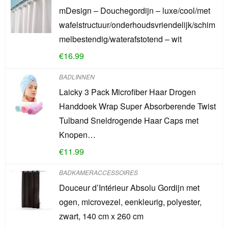
mDesign – Douchegordijn – luxe/cool/met
wafelstructuur/onderhoudsvriendelijk/schim
melbestendig/waterafstotend – wit
€
16.99
BADLINNEN
Laicky 3 Pack Microfiber Haar Drogen
Handdoek Wrap Super Absorberende Twist
Tulband Sneldrogende Haar Caps met
Knopen…
€
11.99
BADKAMERACCESSOIRES
Douceur d’Intérieur Absolu Gordijn met
ogen, microvezel, eenkleurig, polyester,
zwart, 140 cm x 260 cm