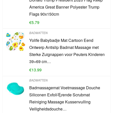
America Great Banner Polyester Trump
Flags 90x150cm
€
5.79
BADMATTEN
Yolife Babybadje Mat Cartoon Eend
Ontwerp Antislip Badmat Massage met
Sterke Zuignappen voor Peuters Kinderen
39×69 cm…
€
13.99
BADMATTEN
Badmassagemat Voetmassage Douche
Siliconen Exfoli毛rende Scrubmat
Reiniging Massage Kussenvulling
Veiligheidsdouche…