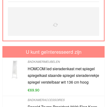
U kunt geïnteresseerd zijn
BADKAMERMEUBELEN
HOMCOM led sieradenkast met spiegel
spiegelkast staande spiegel sieradenrekje
spiegel verstelbaar wit 136 cm hoog
€
69.90
BADKAMERACCESSOIRES
Donald Trump President 2020 Flag Keep