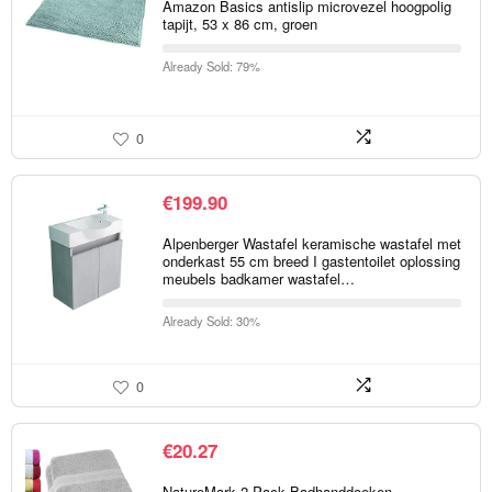
Amazon Basics antislip microvezel hoogpolig
tapijt, 53 x 86 cm, groen
Already Sold: 79%
0
€
199.90
Alpenberger Wastafel keramische wastafel met
onderkast 55 cm breed I gastentoilet oplossing
meubels badkamer wastafel…
Already Sold: 30%
0
€
20.27
NatureMark 2-Pack Badhanddoeken