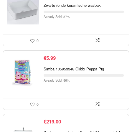
Zwarte ronde keramische wasbak
Already Sold: 87%
0
€
5.99
Simba 105953348 Glibbi Peppa Pig
Already Sold: 86%
0
€
219.00