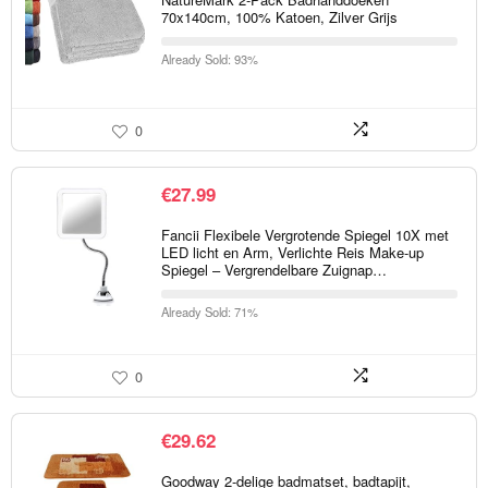
70x140cm, 100% Katoen, Zilver Grijs
Already Sold: 93%
0
€
27.99
Fancii Flexibele Vergrotende Spiegel 10X met
LED licht en Arm, Verlichte Reis Make-up
Spiegel – Vergrendelbare Zuignap…
Already Sold: 71%
0
€
29.62
Goodway 2-delige badmatset, badtapijt,