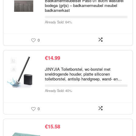
Badkamermeubelset Paso 01 80cm wastafel
bodega (grijs) – badkamermeubel meubel
badkamerkast
Already Sold: 64%
0
€
14.99
JINYJIA Toiletborstel, wc-borstel met
sneldrogende houder, platte siliconen
toiletborstel, antislip handgreep, wand- en…
Already Sold: 40%
0
€
15.58