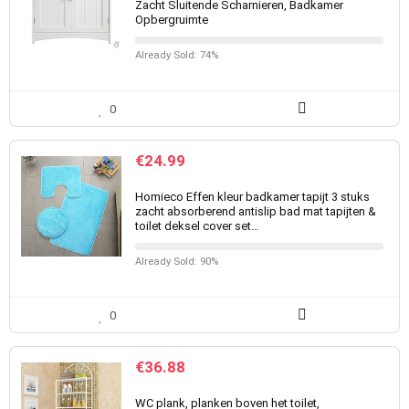
Zacht Sluitende Scharnieren, Badkamer
Opbergruimte
Already Sold: 74%
0
€
24.99
Homieco Effen kleur badkamer tapijt 3 stuks
zacht absorberend antislip bad mat tapijten &
toilet deksel cover set…
Already Sold: 90%
0
€
36.88
WC plank, planken boven het toilet,