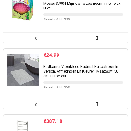
Moses 37904 Mijn kleine zeemeerminnen-wax
Nixe
Already Sold: 33%
0
€
24.99
Badkamer Vloerkleed Badmat Ruitpatroon In
Versch. Afmetingen En Kleuren, Maat:80×150
cm, Farbe:Wit
Already Sold: 96%
0
€
387.18