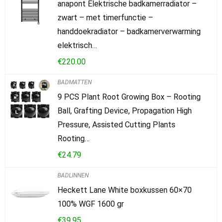
anapont Elektrische badkamerradiator –
zwart – met timerfunctie –
handdoekradiator – badkamerverwarming
elektrisch…
€
220.00
BADMATTEN
9 PCS Plant Root Growing Box – Rooting
Ball, Grafting Device, Propagation High
Pressure, Assisted Cutting Plants
Rooting…
€
24.79
BADLINNEN
Heckett Lane White boxkussen 60×70
100% WGF 1600 gr
€
39.95