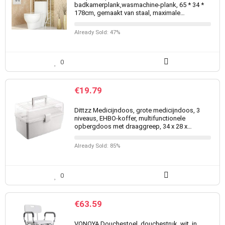
badkamerplank,wasmachine-plank, 65 * 34 *
178cm, gemaakt van staal, maximale…
Already Sold: 47%
0
€
19.79
Dittzz Medicijndoos, grote medicijndoos, 3
niveaus, EHBO-koffer, multifunctionele
opbergdoos met draaggreep, 34 x 28 x…
Already Sold: 85%
0
€
63.59
VONOYA Douchestoel, douchestruk, wit, in