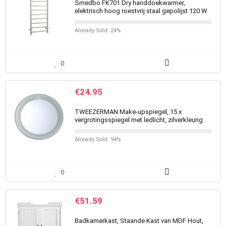
Smedbo FK701 Dry handdoekwarmer,
elektrisch hoog roestvrij staal gepolijst 120 W
Already Sold: 24%
0
€
24.95
TWEEZERMAN Make-upspiegel, 15 x
vergrotingsspiegel met ledlicht, zilverkleurig
Already Sold: 94%
0
€
51.59
Badkamerkast, Staande Kast van MDF Hout,