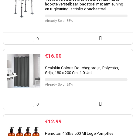
hoogte verstelbaar, badstoel met armleuning
en rugleuning, antislip douchestoel…
Already Sold: 85%
0
€
16.00
Sealskin Coloris Douchegordijn, Polyester,
Grijs, 180 x 200 Cm, 1.0 Unit
Already Sold: 24%
0
€
12.99
Hemoton 4 Stks 500 Ml Lege Pompfles